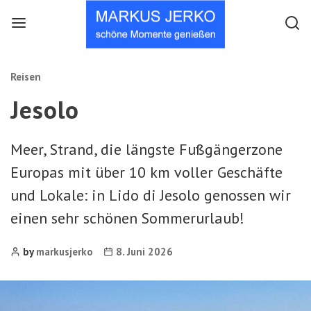
Menu
Searc
Categories
Reisen
Jesolo
Meer, Strand, die längste Fußgängerzone
Europas mit über 10 km voller Geschäfte
und Lokale: in Lido di Jesolo genossen wir
einen sehr schönen Sommerurlaub!
Post
Post
by
markusjerko
8. Juni 2026
Author
date