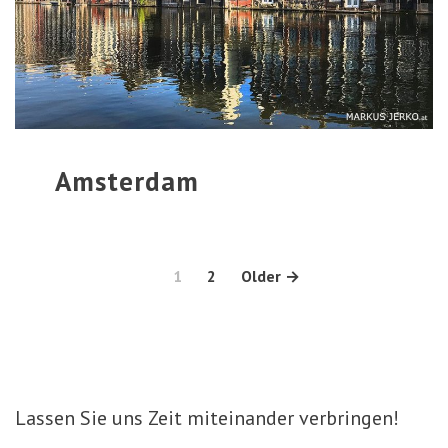
Amsterdam
Seitennummerierung
1
2
Older
→
der
Beiträge
Lassen Sie uns Zeit miteinander verbringen!